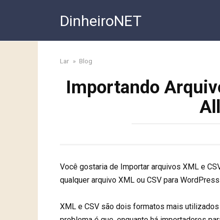
Skip
DinheiroNET
to
content
Lar
»
Blog
Importando Arqui
Al
Você gostaria de Importar arquivos XML e CS
qualquer arquivo XML ou CSV para WordPress 
XML e CSV são dois formatos mais utilizados
problema é que, enquanto há importadores pa