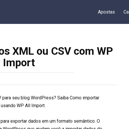
Apostas
Ca
vos XML ou CSV com WP
l Import
V para seu blog WordPress? Saiba Como importar
usando WP All Import.
 para exportar dados em um formato semântico. O
ra WordPress que ajudam você a importar dados de