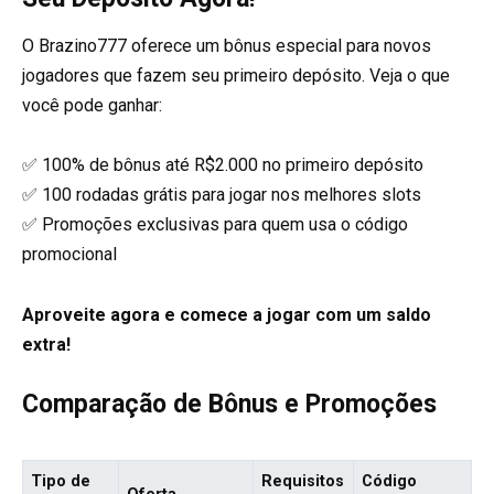
O Brazino777 oferece um bônus especial para novos
jogadores que fazem seu primeiro depósito. Veja o que
você pode ganhar:
✅ 100% de bônus até R$2.000 no primeiro depósito
✅ 100 rodadas grátis para jogar nos melhores slots
✅ Promoções exclusivas para quem usa o código
promocional
Aproveite agora e comece a jogar com um saldo
extra!
Comparação de Bônus e Promoções
Tipo de
Requisitos
Código