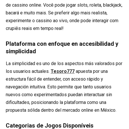
de cassino online. Você pode jogar slots, roleta, blackjack,
bacará e muito mais. Se preferir algo mais realista,
experimente o cassino ao vivo, onde pode interagir com
crupiês reais em tempo real!
Plataforma con enfoque en accesibilidad y
simplicidad
La simplicidad es uno de los aspectos más valorados por
los usuarios actuales.
Tesoro777
apuesta por una
estructura fácil de entender, con acceso rápido y
navegación intuitiva. Esto permite que tanto usuarios
nuevos como experimentados puedan interactuar sin
dificultades, posicionando la plataforma como una
propuesta sólida dentro del mercado online en México.
Categorias de Jogos Disponíveis