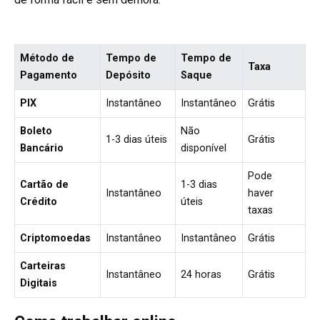
Método de
Tempo de
Tempo de
Taxa
Pagamento
Depósito
Saque
PIX
Instantâneo
Instantâneo
Grátis
Boleto
Não
1-3 dias úteis
Grátis
Bancário
disponível
Pode
Cartão de
1-3 dias
Instantâneo
haver
Crédito
úteis
taxas
Criptomoedas
Instantâneo
Instantâneo
Grátis
Carteiras
Instantâneo
24 horas
Grátis
Digitais