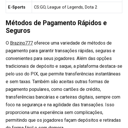
E-Sports
CS:GO, League of Legends, Dota 2
Métodos de Pagamento Rápidos e
Seguros
O
Brazino777
oferece uma variedade de métodos de
pagamento para garantir transações rápidas, seguras e
convenientes para seus jogadores. Além das opções
tradicionais de depósito e saque, a plataforma destaca-se
pelo uso do PIX, que permite transferências instantâneas
e sem taxas. Também são aceitas outras formas de
pagamento populares, como cartões de crédito,
transferências bancárias e carteiras digitais, sempre com
foco na segurança e na agilidade das transações. Isso
proporciona uma experiência sem complicações,
permitindo que os jogadores façam depósitos e retiradas
de forma fácil e sem demora.